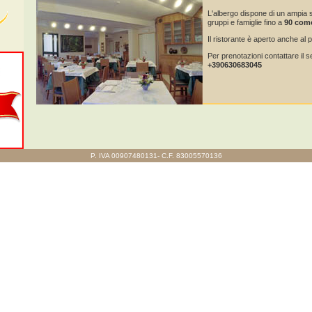
L'albergo dispone di un ampia s
gruppi e famiglie fino a
90 como
Il ristorante è aperto anche al
Per prenotazioni contattare il
+390630683045
P. IVA 00907480131- C.F. 83005570136