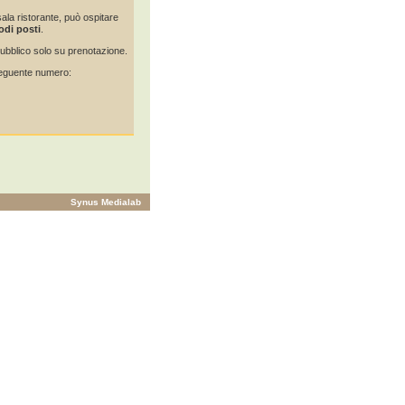
ala ristorante, può ospitare
di posti
.
 pubblico solo su prenotazione.
 seguente numero:
Synus Medialab