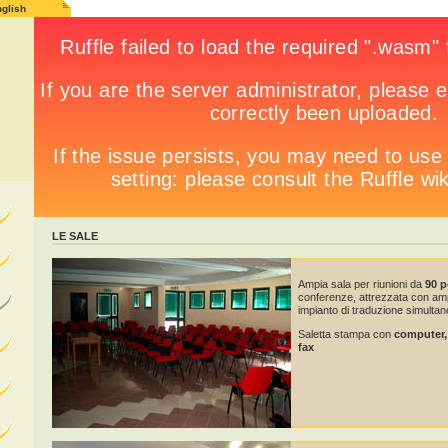
glish
LE SALE
Ampia sala per riunioni da
90 p
conferenze, attrezzata con ampl
impianto di traduzione simultan
Saletta stampa con
computer, 
fax