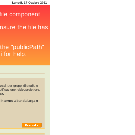
Lunedi, 17 Ottobre 2011
osti
, per gruppi di studio e
ificazione, videoproiettore,
ea.
internet a banda larga e