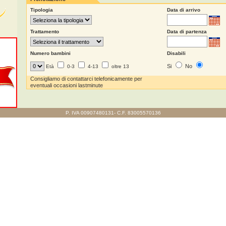
Tipologia
Data di arrivo
Trattamento
Data di partenza
Numero bambini
Disabili
Si
No
Età
0-3
4-13
oltre 13
Consigliamo di contattarci telefonicamente per
eventuali occasioni lastminute
P. IVA 00907480131- C.F. 83005570136