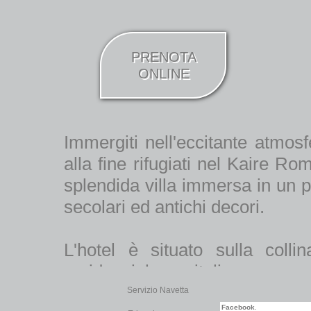
PRENOTA
ONLINE
Immergiti nell'eccitante atmos
alla fine rifugiati nel Kaire 
splendida villa immersa in un 
secolari ed antichi decori.
L'hotel è situato sulla col
residenziale capitolina, a poca
Centro storico, facilmente ra
Servizio Navetta
Facebook
.